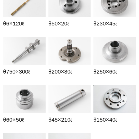
θ6×120ℓ
θ50×20ℓ
θ230×45ℓ
θ750×300ℓ
θ200×80ℓ
θ250×60ℓ
θ60×50ℓ
θ45×210ℓ
θ150×40ℓ