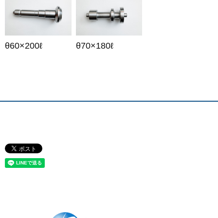
θ60×200ℓ
θ70×180ℓ